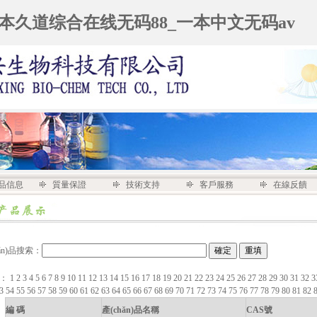
一本久道综合在线无码88_一本中文无码av
n)品信息
質量保證
技術支持
客戶服務
在線反饋
hǎn)品搜索：
：
1
2
3
4
5
6
7
8
9
10
11
12
13
14
15
16
17
18
19
20
21
22
23
24
25
26
27
28
29
30
31
32
3
53
54
55
56
57
58
59
60
61
62
63
64
65
66
67
68
69
70
71
72
73
74
75
76
77
78
79
80
81
82
編 碼
產(chǎn)品名稱
CAS號