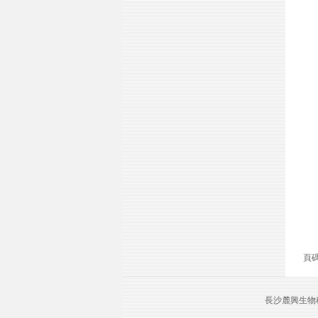
頁
長沙麓興生物科