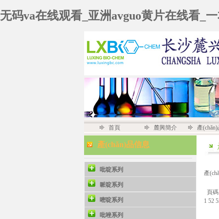
无码va在线观看_亚洲avguo黄片在线看_
首頁
麓興簡介
產(chǎ
產(chǎn)品信息
吡啶系列
產(c
哌啶系列
頁碼
嘧啶系列
1
52
吡唑系列