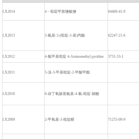
LX2014
4－吡啶甲胺鹽酸鹽
64460-41-9
LX2013
3-氨基-3-(吡啶-3-基)丙酸
62247-21-6
LX2012
4-氨甲基吡啶 4-Aminomethyl pyridine
3731-53-1
LX2011
5-溴-3-甲基吡啶-2-甲酸甲酯
LX2010
6-叔丁氧羰基氨基-4-氯-吡啶-羧酸
LX2009
2-甲氧基-3-吡啶醛
71255-09-9