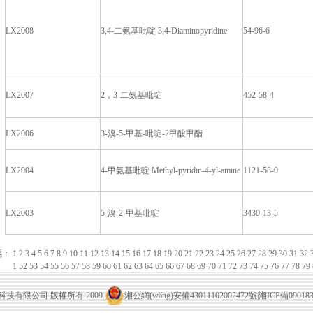
LX2008
3,4-二氨基吡啶 3,4-Diaminopyridine
54-96-6
LX2007
2，3-二氨基吡啶
452-58-4
LX2006
3-溴-5-甲基-吡啶-2甲酸甲酯
LX2004
4-甲氨基吡啶 Methyl-pyridin-4-yl-amine
1121-58-0
LX2003
5-溴-2-甲基吡啶
3430-13-5
碼：
1
2
3
4
5
6
7
8
9
10
11
12
13
14
15
16
17
18
19
20
21
22
23
24
25
26
27
28
29
30
31
32
1
52
53
54
55
56
57
58
59
60
61
62
63
64
65
66
67
68
69
70
71
72
73
74
75
76
77
78
79
技有限公司 版權所有 2009.
湘公網(wǎng)安備43011102002472號
|
湘ICP備09018