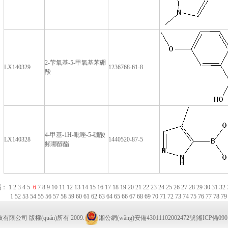
2-芐氧基-5-甲氧基苯硼
LX140329
1236768-61-8
酸
4-甲基-1H-吡唑-5-硼酸
LX140328
1440520-87-5
頻哪醇酯
碼：
1
2
3
4
5
6
7
8
9
10
11
12
13
14
15
16
17
18
19
20
21
22
23
24
25
26
27
28
29
30
31
32
1
52
53
54
55
56
57
58
59
60
61
62
63
64
65
66
67
68
69
70
71
72
73
74
75
76
77
78
7
公司 版權(quán)所有 2009.
湘公網(wǎng)安備43011102002472號
|
湘ICP備090