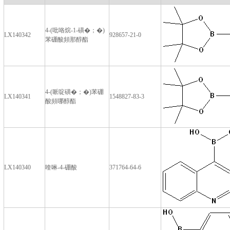
4-(吡咯烷-1-磺�；�)
LX140342
928657-21-0
苯硼酸頻那醇酯
4-(哌啶磺�；�)苯硼
LX140341
1548827-83-3
酸頻哪醇酯
LX140340
喹啉-4-硼酸
371764-64-6