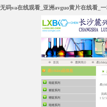
无码va在线观看_亚洲avguo黄片在线看_
首頁
麓興簡介
產(chǎ
產(chǎn)品信息
吡啶系列
產(c
哌啶系列
頁碼
嘧啶系列
1
52
吡唑系列