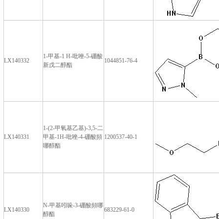
1-甲基-1 H-吡唑-5-硼酸
LX140332
1044851-76-4
新戊二醇酯
1-(2-甲氧基乙基)-3,5-二
LX140331
甲基-1H-吡唑-4-硼酸頻
1200537-40-1
哪醇酯
N-甲基吲哚-3-硼酸頻哪
LX140330
683229-61-0
醇酯