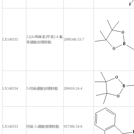
2-[(4-嗎啉基)甲基]-4-氟
LX140335
2096340-33-7
苯硼酸頻哪醇酯
LX140334
5-吲哚硼酸頻哪醇酯
269410-24-4
LX140333
吲哚-5-硼酸嚬哪醇酯
937366-54-6