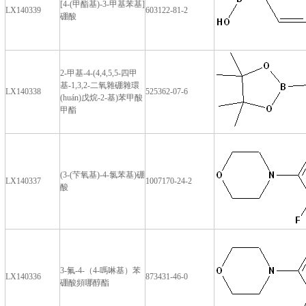
[4-(甲酯基)-3-甲基苯基]
LX140339
603122-81-2
硼酸
2-甲基-4-(4,4,5,5-四甲
基-1,3,2-二氧雜硼雜環
LX140338
525362-07-6
(huán)戊烷-2-基)苯甲酸
甲酯
(3-(芐氧基)-4-氯苯基)硼
LX140337
1007170-24-2
酸
3-氟-4-（4-嗎啉基）苯
LX140336
873431-46-0
硼酸頻哪醇酯