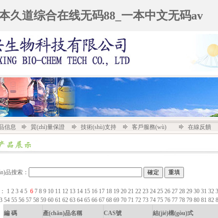
一本久道综合在线无码88_一本中文无码av
n)品信息
質(zhì)量保證
技術(shù)支持
客戶服務(wù)
在線反饋
hǎn)品搜索：
：
1
2
3
4
5
6
7
8
9
10
11
12
13
14
15
16
17
18
19
20
21
22
23
24
25
26
27
28
29
30
31
32
53
54
55
56
57
58
59
60
61
62
63
64
65
66
67
68
69
70
71
72
73
74
75
76
77
78
79
80
81
82
編 碼
產(chǎn)品名稱
CAS號
結(jié)構(gòu)式