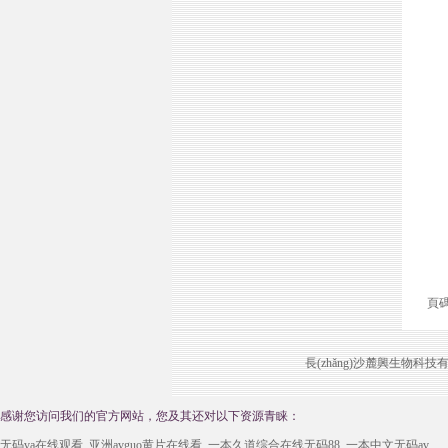
頁
長(zhǎng)沙麓興生物科技有限
感谢您访问我们的官方网站，您及其还对以下资源青睐：
无码va在线观看_亚洲avguo黄片在线看_一本久道综合在线无码88_一本中文无码av