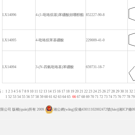
LX14096
4-(1-吡咯烷基)苯硼酸頻哪醇酯
852227-90-8
LX14095
4-吡咯烷苯基硼酸
229009-41-0
LX14094
3-(N-四氫吡咯基)苯硼酸
659731-18-7
碼：
1
2
3
4
5
6
7
8
9
10
11
12
13
14
15
16
17
18
19
20
21
22
23
24
25
26
27
28
29
30
31
32
1
52
53
54
55
56
57
58
59
60
61
62
63
64
65
66
67
68
69
70
71
72
73
74
75
76
77
78
7
公司 版權(quán)所有 2009.
湘公網(wǎng)安備43011102002472號(hào)
|
湘ICP備090