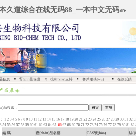
一本久道综合在线无码88_一本中文无码av
n)品信息
質(zhì)量保證
技術(shù)支持
客戶服務(wù)
在線反饋
hǎn)品搜索：
：
1
2
3
4
5
6
7
8
9
10
11
12
13
14
15
16
17
18
19
20
21
22
23
24
25
26
27
28
29
30
31
32
3
53
54
55
56
57
58
59
60
61
62
63
64
65
66
67
68
69
70
71
72
73
74
75
76
77
78
79
80
81
82
編 碼
產(chǎn)品名稱
CAS號(hào)
結(j