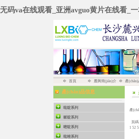
无码va在线观看_亚洲avguo黄片在线看_
首頁
麓興簡(jiǎn)介
產(chǎ
產(chǎn)品信息
吡啶系列
產(c
哌啶系列
頁碼
嘧啶系列
1
52
吡唑系列